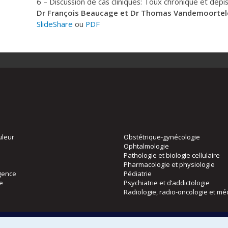
6 – Discussion de cas cliniques: Toux chronique et dép
Dr François Beaucage et Dr Thomas Vandemoortel
SlideShare
ou
PDF
uleur
Obstétrique-gynécologie
Ophtalmologie
Pathologie et biologie cellulaire
Pharmacologie et physiologie
gence
Pédiatrie
ie
Psychiatrie et d’addictologie
Radiologie, radio-oncologie et mé
Directions