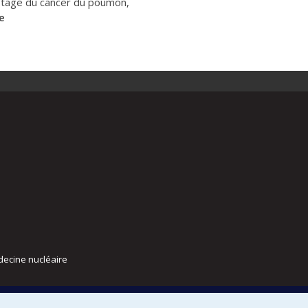
istage du cancer du poumon,
e
decine nucléaire