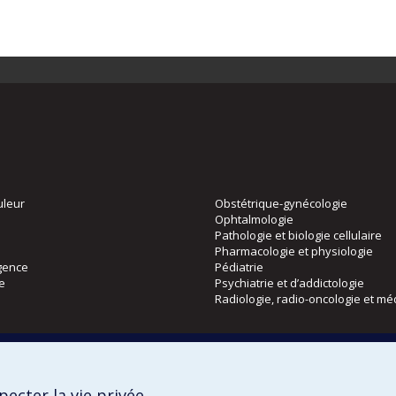
uleur
Obstétrique-gynécologie
Ophtalmologie
Pathologie et biologie cellulaire
Pharmacologie et physiologie
gence
Pédiatrie
ie
Psychiatrie et d’addictologie
Radiologie, radio-oncologie et mé
Directions
 physique
DPC
ecter la vie privée