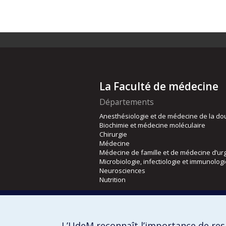
La Faculté de médecine
Départements
Anesthésiologie et de médecine de la do
Biochimie et médecine moléculaire
Chirurgie
Médecine
Médecine de famille et de médecine d’ur
Microbiologie, infectiologie et immunolog
Neurosciences
Nutrition
Écoles
Kinésiologie et des sciences de l’activité
L’UdeM reconnaît l’importance de resp