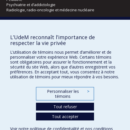
Psychiatrie et d’addictologie
Radiologie, radio-oncologie et médecine nucléaire
Écoles
L’UdeM reconnaît l’importance de
Kinésiologie et des sciences de l’activité physique
respecter la vie privée
Orthophonie et audiologie
Réadaptation
L’utilisation de témoins nous permet d’améliorer et de
personnaliser votre expérience Web. Certains témoins
Directions
sont obligatoires pour assurer le fonctionnement et la
sécurité du site Web, alors que d’autres enregistrent vos
DPC
préférences. En acceptant tout, vous consentez à notre
CPASS
utilisation de témoins pour mieux répondre à vos besoins.
Éthique clinique
Personnaliser les
>
témoins
Tout refuser
Tout accepter
Voir notre
politique de confidentialité
et nos
conditions