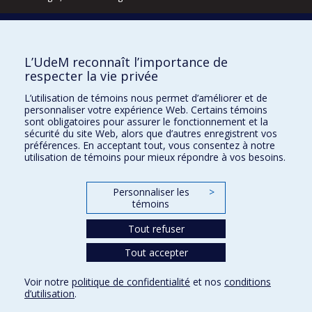
Écoles
L’UdeM reconnaît l’importance de
Kinésiologie et des sciences de l’activité physique
respecter la vie privée
Orthophonie et audiologie
Réadaptation
L’utilisation de témoins nous permet d’améliorer et de
personnaliser votre expérience Web. Certains témoins
Directions
sont obligatoires pour assurer le fonctionnement et la
sécurité du site Web, alors que d’autres enregistrent vos
DPC
préférences. En acceptant tout, vous consentez à notre
CPASS
utilisation de témoins pour mieux répondre à vos besoins.
Éthique clinique
Personnaliser les
>
témoins
Tout refuser
Tout accepter
Voir notre
politique de confidentialité
et nos
conditions
d’utilisation
.
Politique de confidentialité
Conditions d’utilisation