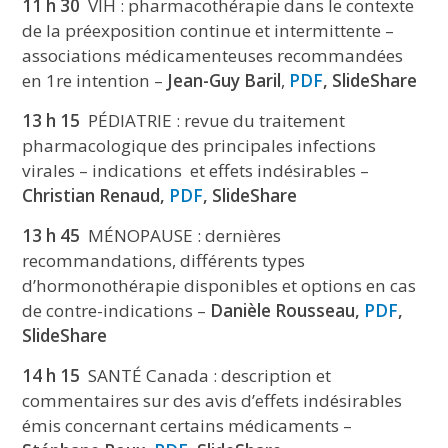
11 h 30
VIH : pharmacothérapie dans le contexte
de la préexposition continue et intermittente –
associations médicamenteuses recommandées
en 1re intention –
Jean-Guy Baril
,
PDF
, SlideShare
13 h 15
PÉDIATRIE : revue du traitement
pharmacologique des principales infections
virales – indications et effets indésirables –
Christian Renaud,
PDF
, SlideShare
13 h 45
MÉNOPAUSE : dernières
recommandations, différents types
d’hormonothérapie disponibles et options en cas
de contre-indications –
Danièle Rousseau,
PDF
,
SlideShare
14 h 15
SANTÉ Canada : description et
commentaires sur des avis d’effets indésirables
émis concernant certains médicaments –