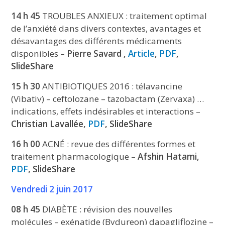
14 h 45
TROUBLES ANXIEUX : traitement optimal
de l’anxiété dans divers contextes, avantages et
désavantages des différents médicaments
disponibles –
Pierre Savard ,
Article
,
PDF
,
SlideShare
15 h 30
ANTIBIOTIQUES 2016 : télavancine
(Vibativ) – ceftolozane – tazobactam (Zervaxa) …
indications, effets indésirables et interactions –
Christian Lavallée,
PDF
, SlideShare
16 h 00
ACNÉ : revue des différentes formes et
traitement pharmacologique –
Afshin Hatami,
PDF
, SlideShare
Vendredi 2 juin 2017
08 h 45
DIABÈTE : révision des nouvelles
molécules – exénatide (Bydureon) dapagliflozine –