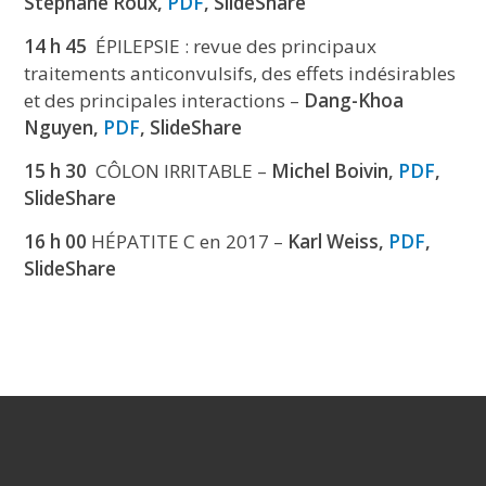
Stéphane Roux,
PDF
, SlideShare
14 h 45
ÉPILEPSIE : revue des principaux
traitements anticonvulsifs, des effets indésirables
et des principales interactions –
Dang-Khoa
Nguyen,
PDF
, SlideShare
15 h 30
CÔLON IRRITABLE –
Michel Boivin,
PDF
,
SlideShare
16 h 00
HÉPATITE C en 2017 –
Karl Weiss,
PDF
,
SlideShare