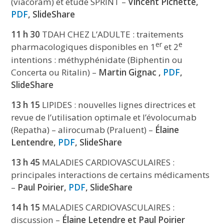
(viacoram) et étude SPRINT –
Vincent Pichette,
PDF
, SlideShare
11 h 30
TDAH CHEZ L’ADULTE : traitements
er
e
pharmacologiques disponibles en 1
et 2
intentions : méthyphénidate (Biphentin ou
Concerta ou Ritalin) –
Martin Gignac ,
PDF
,
SlideShare
13 h 15
LIPIDES : nouvelles lignes directrices et
revue de l’utilisation optimale et l’évolocumab
(Repatha) – alirocumab (Praluent) –
Élaine
Lentendre,
PDF
, SlideShare
13 h 45
MALADIES CARDIOVASCULAIRES :
principales interactions de certains médicaments
–
Paul Poirier,
PDF
, SlideShare
14 h 15
MALADIES CARDIOVASCULAIRES :
discussion –
Élaine Letendre et Paul Poirier