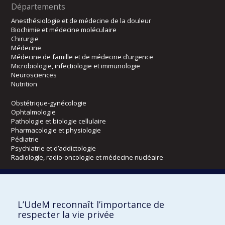
Départements
Anesthésiologie et de médecine de la douleur
Biochimie et médecine moléculaire
Chirurgie
Médecine
Médecine de famille et de médecine d’urgence
Microbiologie, infectiologie et immunologie
Neurosciences
Nutrition
Obstétrique-gynécologie
Ophtalmologie
Pathologie et biologie cellulaire
Pharmacologie et physiologie
Pédiatrie
Psychiatrie et d’addictologie
Radiologie, radio-oncologie et médecine nucléaire
Écoles
L’UdeM reconnaît l’importance de
Kinésiologie et des sciences de l’activité physique
respecter la vie privée
Orthophonie et audiologie
Réadaptation