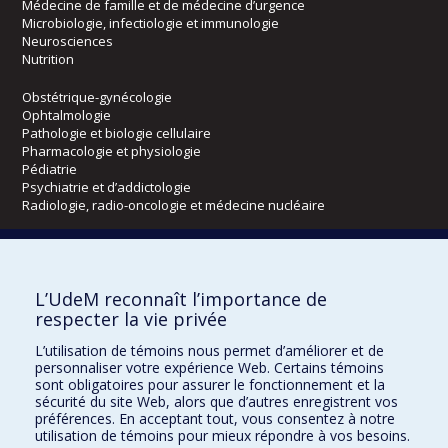
Médecine de famille et de médecine d’urgence
Microbiologie, infectiologie et immunologie
Neurosciences
Nutrition
Obstétrique-gynécologie
Ophtalmologie
Pathologie et biologie cellulaire
Pharmacologie et physiologie
Pédiatrie
Psychiatrie et d’addictologie
Radiologie, radio-oncologie et médecine nucléaire
Écoles
L’UdeM reconnaît l’importance de
Kinésiologie et des sciences de l’activité physique
respecter la vie privée
Orthophonie et audiologie
Réadaptation
L’utilisation de témoins nous permet d’améliorer et de
personnaliser votre expérience Web. Certains témoins
Directions
sont obligatoires pour assurer le fonctionnement et la
sécurité du site Web, alors que d’autres enregistrent vos
DPC
préférences. En acceptant tout, vous consentez à notre
CPASS
utilisation de témoins pour mieux répondre à vos besoins.