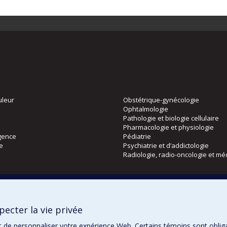
uleur
Obstétrique-gynécologie
Ophtalmologie
Pathologie et biologie cellulaire
Pharmacologie et physiologie
gence
Pédiatrie
ie
Psychiatrie et d’addictologie
Radiologie, radio-oncologie et mé
Directions
 physique
DPC
ecter la vie privée
CPASS
Éthique clinique
t de personnaliser votre expérience Web. Certains témoins sont oblig