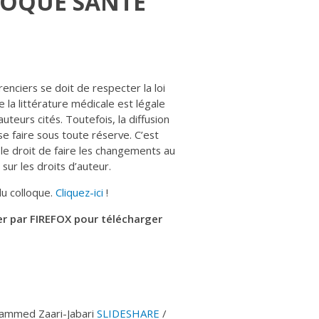
LOQUE SANTÉ
nciers se doit de respecter la loi
e la littérature médicale est légale
uteurs cités. Toutefois, la diffusion
e faire sous toute réserve. C’est
le droit de faire les changements au
sur les droits d’auteur.
du colloque.
Cliquez-ici
!
ser par FIREFOX pour télécharger
hammed Zaari-Jabari
SLIDESHARE
/