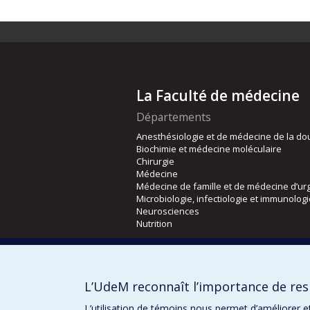
La Faculté de médecine
Départements
Anesthésiologie et de médecine de la do
Biochimie et médecine moléculaire
Chirurgie
Médecine
Médecine de famille et de médecine d’ur
Microbiologie, infectiologie et immunolog
Neurosciences
Nutrition
Écoles
Kinésiologie et des sciences de l’activité
L’UdeM reconnaît l’importance de resp
Orthophonie et audiologie
Réadaptation
L’utilisation de témoins nous permet d’améliorer e