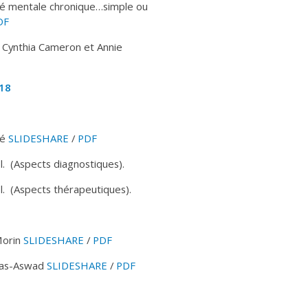
nté mentale chronique…simple ou
DF
. Cynthia Cameron et Annie
18
té
SLIDESHARE
/
PDF
. (Aspects diagnostiques).
l. (Aspects thérapeutiques).
Morin
SLIDESHARE
/
PDF
utras-Aswad
SLIDESHARE
/
PDF