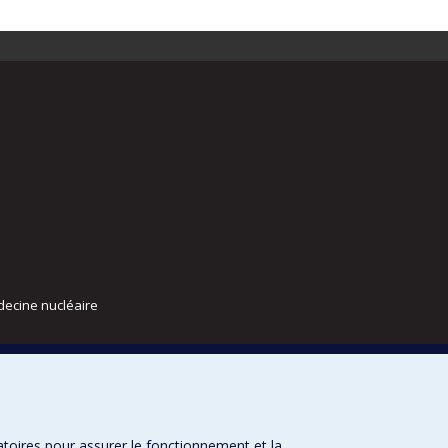
decine nucléaire
atoires pour assurer le fonctionnement et la