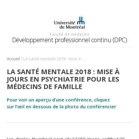
Faculté de médecine
Développement professionnel continu (DPC)
/
Accueil
La santé mentale 2018 : mise à jours en psychiatrie pour les médecins de famille
LA SANTÉ MENTALE 2018 : MISE À
JOURS EN PSYCHIATRIE POUR LES
MÉDECINS DE FAMILLE
Pour voir un aperçu d’une conférence, cliquez
sur
l’œil
en dessous de la photo du conférencier
[ap-display-thumbnail post_id=24389 image-width=120