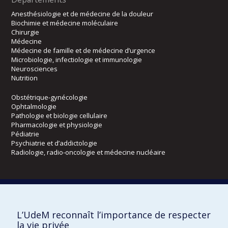
Anesthésiologie et de médecine de la douleur
Biochimie et médecine moléculaire
Chirurgie
Médecine
Médecine de famille et de médecine d’urgence
Microbiologie, infectiologie et immunologie
Neurosciences
Nutrition
Obstétrique-gynécologie
Ophtalmologie
Pathologie et biologie cellulaire
Pharmacologie et physiologie
Pédiatrie
Psychiatrie et d’addictologie
Radiologie, radio-oncologie et médecine nucléaire
Écoles
Kinésiologie et des sciences de l’activité physique
Orthophonie et audiologie
L’UdeM reconnaît l’importance de respecter
Réadaptation
la vie privée