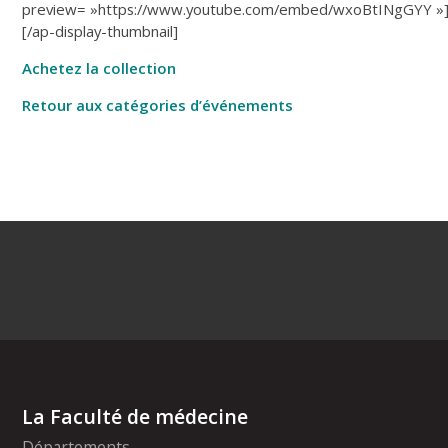
preview= »https://www.youtube.com/embed/wxoBtINgGYY »
[/ap-display-thumbnail]
Achetez la collection
Retour aux catégories d’événements
La Faculté de médecine
Départements