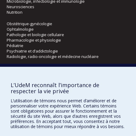
Microbiologie, infectiologie et immunologie
Neurosciences
Nutrition
Obstétrique-gynécologie
Ophtalmologie
Pathologie et biologie cellulaire
Pharmacologie et physiologie
Pédiatrie
Psychiatrie et d’addictologie
Radiologie, radio-oncologie et médecine nucléaire
Écoles
L’UdeM reconnaît l’importance de
Kinésiologie et des sciences de l’activité physique
respecter la vie privée
Orthophonie et audiologie
Réadaptation
L’utilisation de témoins nous permet d’améliorer et de
personnaliser votre expérience Web. Certains témoins
Directions
sont obligatoires pour assurer le fonctionnement et la
sécurité du site Web, alors que d’autres enregistrent vos
DPC
préférences. En acceptant tout, vous consentez à notre
CPASS
utilisation de témoins pour mieux répondre à vos besoins.
Éthique clinique