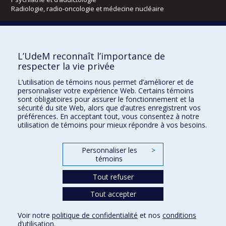
Radiologie, radio-oncologie et médecine nucléaire
Écoles
L’UdeM reconnaît l’importance de
Kinésiologie et des sciences de l’activité physique
respecter la vie privée
Orthophonie et audiologie
Réadaptation
L’utilisation de témoins nous permet d’améliorer et de
personnaliser votre expérience Web. Certains témoins
Directions
sont obligatoires pour assurer le fonctionnement et la
sécurité du site Web, alors que d’autres enregistrent vos
DPC
préférences. En acceptant tout, vous consentez à notre
CPASS
utilisation de témoins pour mieux répondre à vos besoins.
Éthique clinique
Personnaliser les
>
témoins
Tout refuser
Tout accepter
Voir notre
politique de confidentialité
et nos
conditions
d’utilisation
.