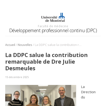
Faculté de médecine
Développement professionnel continu (DPC)
/
/
Accueil
Nouvelles
La DDPC salue la contribution remarquable de Dre Julie Desmeules
La DDPC salue la contribution
remarquable de Dre Julie
Desmeules
15 décembre 2025
La
Direction
du