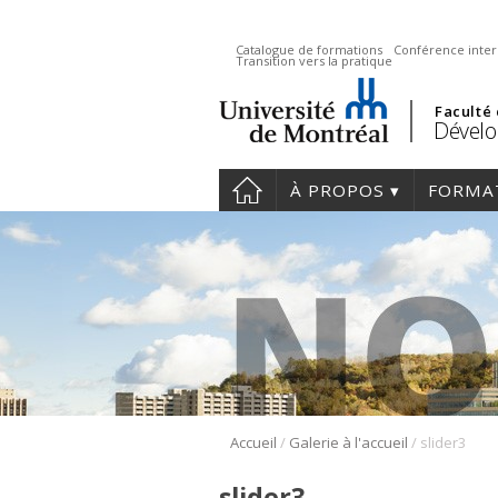
Catalogue de formations
Conférence inter
Transition vers la pratique
Faculté
Dévelo
À PROPOS
FORMA
/
/
Accueil
Galerie à l'accueil
slider3
slider3