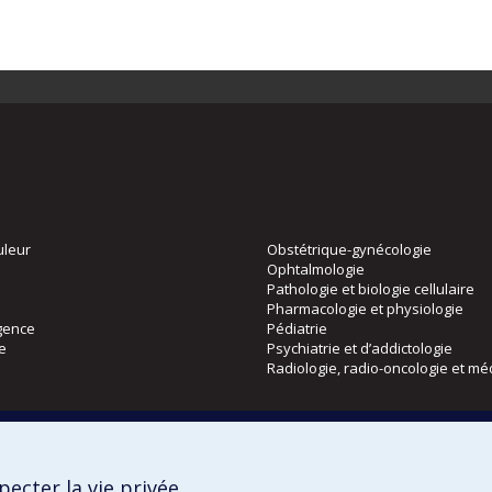
uleur
Obstétrique-gynécologie
Ophtalmologie
Pathologie et biologie cellulaire
Pharmacologie et physiologie
gence
Pédiatrie
ie
Psychiatrie et d’addictologie
Radiologie, radio-oncologie et mé
Directions
 physique
DPC
ecter la vie privée
CPASS