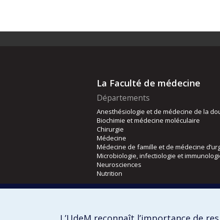
La Faculté de médecine
Départements
Anesthésiologie et de médecine de la do
Biochimie et médecine moléculaire
Chirurgie
Médecine
Médecine de famille et de médecine d’ur
Microbiologie, infectiologie et immunolog
Neurosciences
Nutrition
Écoles
Kinésiologie et des sciences de l’activité
L’UdeM reconnaît l’importance de resp
Orthophonie et audiologie